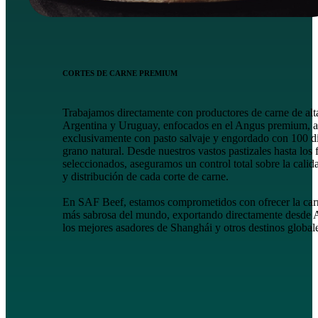
CORTES DE CARNE PREMIUM
Trabajamos directamente con productores de carne de alt
Argentina y Uruguay, enfocados en el Angus premium, 
exclusivamente con pasto salvaje y engordado con 100 d
grano natural. Desde nuestros vastos pastizales hasta los f
seleccionados, aseguramos un control total sobre la calida
y distribución de cada corte de carne.
En SAF Beef, estamos comprometidos con ofrecer la car
más sabrosa del mundo, exportando directamente desde 
los mejores asadores de Shanghái y otros destinos global