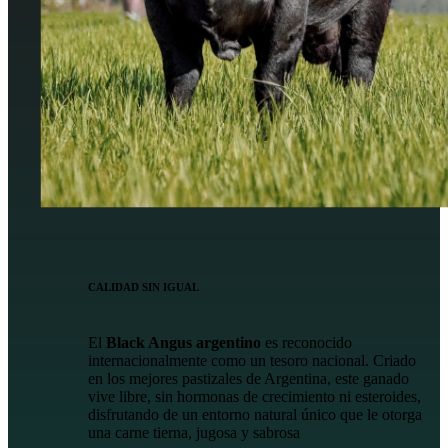
CALIDAD SIN IGUAL
El
Black Angus argentino
es reconocido
internacionalmente como un tesoro nacional. Criado
en los mejores pastizales de Argentina, este ganado
vive libre, sin hormonas de crecimiento ni esteroides,
disfrutando de un entorno natural único que le otorga
una carne tierna, jugosa y sabrosa