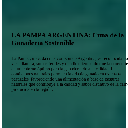
LA PAMPA ARGENTINA: Cuna de la
Ganadería Sostenible
La Pampa, ubicada en el corazón de Argentina, es reconocida po
vasta llanura, suelos fértiles y un clima templado que la conviert
en un entorno óptimo para la ganadería de alta calidad. Estas
condiciones naturales permiten la cría de ganado en extensos
pastizales, favoreciendo una alimentación a base de pasturas
naturales que contribuye a la calidad y sabor distintivo de la carn
producida en la región.